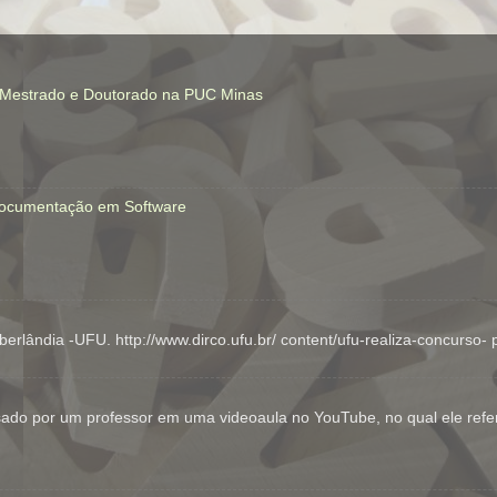
a Mestrado e Doutorado na PUC Minas
 Documentação em Software
erlândia -UFU. http://www.dirco.ufu.br/ content/ufu-realiza-concur
o por um professor em uma videoaula no YouTube, no qual ele refere