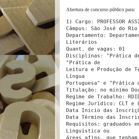
Abertura de concurso
público para:
1) Cargo: PROFESSOR ASSI
Câmpus: São José do Rio 
Departamento: Departame
Literários

Quant. de vagas: 01

Disciplinas: "Prática d
"Prática de

Leitura e Produção de T
Língua

Portuguesa" e "Prática 
Titulação: no mínimo Dou
Regime de Trabalho: RDID
Regime Jurídico: CLT e L
Data Inicio das Inscriçõ
Data Término das Inscriç
Requisitos: graduados e
Linguística ou

áreas afins, que tenham