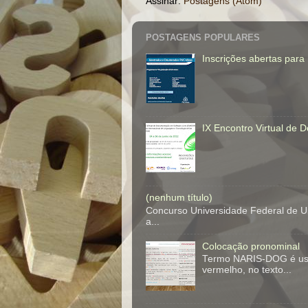
Assinar:
Postagens (Atom)
POSTAGENS POPULARES
Inscrições abertas par
IX Encontro Virtual de
(nenhum título)
Concurso Universidade Federal de Ub
a...
Colocação pronominal
Termo NARIS-DOG é usad
vermelho, no texto...