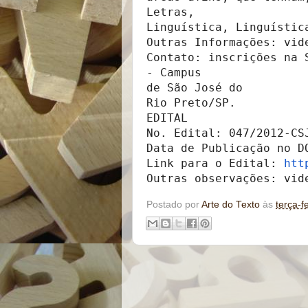
Letras,

Linguística, Linguístic
Outras Informações: vid
Contato: inscrições na 
- Campus

de São José do

Rio Preto/SP.

EDITAL

No. Edital: 047/2012-CSJ
Data de Publicação no DO
Link para o Edital: 
htt
Outras observações: vid
Postado por
Arte do Texto
às
terça-f