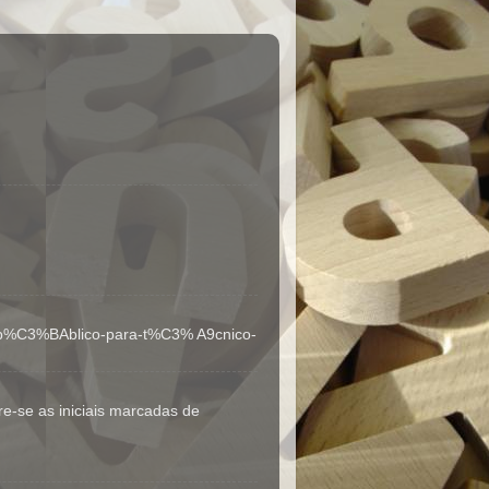
so- p%C3%BAblico-para-t%C3% A9cnico-
-se as iniciais marcadas de