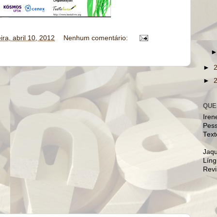
eira, abril 10, 2012
Nenhum comentário:
►
►
QUE
Iren
Pess
Text
Jaqu
Líng
Revi