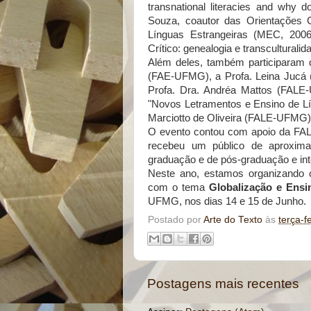
transnational literacies and why 
Souza, coautor das Orientações 
Línguas Estrangeiras (MEC, 2006
Crítico: genealogia e transculturalid
Além deles, também participaram 
(FAE-UFMG), a Profa. Leina Jucá 
Profa. Dra. Andréa Mattos (FAL
"Novos Letramentos e Ensino de Lín
Marciotto de Oliveira (FALE-UFMG)
O evento contou com apoio da F
recebeu um público de aproxima
graduação e de pós-graduação e in
Neste ano, estamos organizando 
com o tema
Globalização e Ensi
UFMG, nos dias 14 e 15 de Junho.
Postado por
Arte do Texto
às
terça-f
Postagens mais recentes