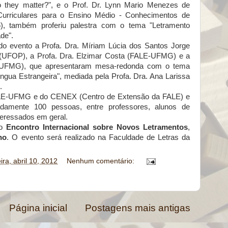
do they matter?", e o Prof. Dr. Lynn Mario Menezes de
Curriculares para o Ensino Médio - Conhecimentos de
), também proferiu palestra com o tema "Letramento
ade".
do evento a Profa. Dra. Míriam Lúcia dos Santos Jorge
(UFOP), a Profa. Dra. Elzimar Costa (FALE-UFMG) e a
E-UFMG), que apresentaram mesa-redonda com o tema
gua Estrangeira", mediada pela Profa. Dra. Ana Larissa
.
ALE-UFMG e do CENEX (Centro de Extensão da FALE) e
damente 100 pessoas, entre professores, alunos de
teressados em geral.
o
Encontro Internacional sobre Novos Letramentos
,
no
. O evento será realizado na Faculdade de Letras da
eira, abril 10, 2012
Nenhum comentário:
Página inicial
Postagens mais antigas