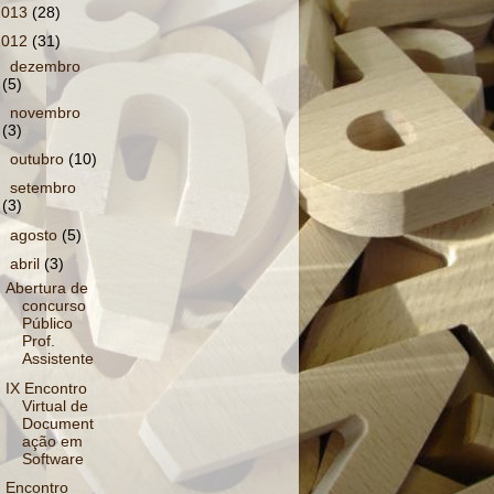
2013
(28)
2012
(31)
►
dezembro
(5)
►
novembro
(3)
►
outubro
(10)
►
setembro
(3)
►
agosto
(5)
▼
abril
(3)
Abertura de
concurso
Público
Prof.
Assistente
IX Encontro
Virtual de
Document
ação em
Software
Encontro