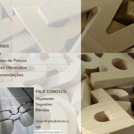
INAS
o
las de Preços
os Oferecidos
omendações
FALE CONOSCO
Orçamento
Sugestões
Dúvidas
irene@artedotexto.c
om
jaquelineprados