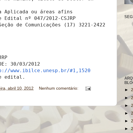
a Aplicada ou áreas afins

SEG
e Edital nº 047/2012-CSJRP

Seção de Comunicações (17) 3221-2422 
RP

E: 30/03/2012

p://www.ibilce.unesp.br/#1,
1520
e edital.
ARQ
BLO
eira, abril 10, 2012
Nenhum comentário:
►
►
►
►
►
►