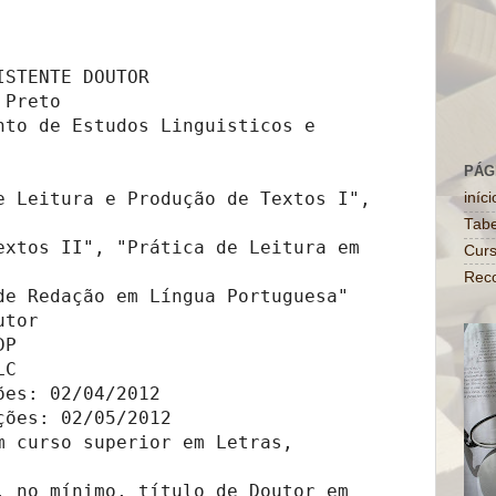
STENTE DOUTOR

Preto

nto de Estudos Linguisticos e 
PÁG
e Leitura e Produção de Textos I", 
iníci
Tabe
extos II", "Prática de Leitura em 
Curs
Rec
de Redação em Língua Portuguesa"

tor

P

C

es: 02/04/2012

ões: 02/05/2012

m curso superior em Letras, 
, no mínimo, título de Doutor em 