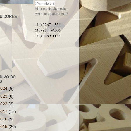
@gmail.com
http://artedotexto.
comunidades.net/
UIDORES
(31) 3267-4534
(31) 9144-4506
(31) 9369-1133
UIVO DO
G
2024
(5)
2023
(8)
2022
(2)
2017
(15)
2016
(9)
2015
(20)